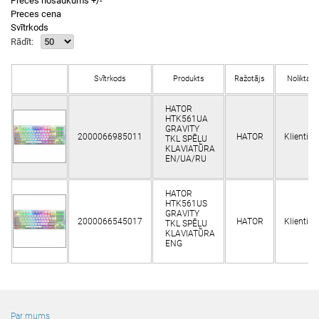
Preces nosaukums +/-
Preces cena
Svītrkods
Rādīt:
Svītrkods
Produkts
Ražotājs
Noliktavā
HATOR
HTK561UA
GRAVITY
2000066985011
HATOR
Klientie
TKL SPĒĻU
KLAVIATŪRA
EN/UA/RU
HATOR
HTK561US
GRAVITY
2000066545017
HATOR
Klientie
TKL SPĒĻU
KLAVIATŪRA
ENG
Par mums