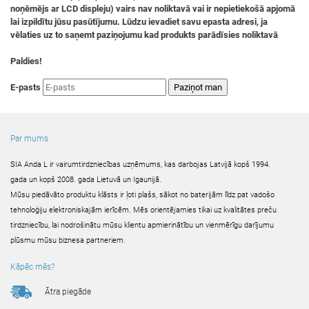
noņēmējs ar LCD displeju) vairs nav noliktavā vai ir nepietiekošā apjomā
lai izpildītu jūsu pasūtījumu. Lūdzu ievadiet savu epasta adresi, ja
vēlaties uz to saņemt paziņojumu kad produkts parādīsies noliktavā
Paldies!
E-pasts
Par mums
SIA Anda L ir vairumtirdzniecības uzņēmums, kas darbojas Latvijā kopš 1994.
gada un kopš 2008. gada Lietuvā un Igaunijā.
Mūsu piedāvāto produktu klāsts ir ļoti plašs, sākot no baterijām līdz pat vadošo
tehnoloģiju elektroniskajām ierīcēm. Mēs orientējamies tikai uz kvalitātes preču
tirdzniecību, lai nodrošinātu mūsu klientu apmierinātību un vienmērīgu darījumu
plūsmu mūsu biznesa partneriem.
Kāpēc mēs?
Ātra piegāde