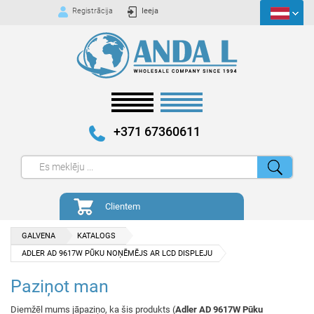
Registrācija
Ieeja
+371 67360611
Clientem
GALVENA
KATALOGS
ADLER AD 9617W PŪKU NOŅĒMĒJS AR LCD DISPLEJU
Paziņot man
Diemžēl mums jāpaziņo, ka šis produkts (
Adler AD 9617W Pūku