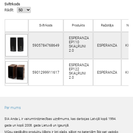
Svītrkods
Rādīt:
Svītrkods
Produkts
Ražotājs
Noli
ESPERANZA
EP110
5905784768649
ESPERANZA
Klie
SKAĻRUNI
2.0
ESPERANZA
EP122
5901299911617
ESPERANZA
Klie
SKAĻRUNI
2.0
Par mums
SIA Anda L ir vairumtirdzniecības uzņēmums, kas darbojas Latvijā kopš 1994.
gada un kopš 2008. gada Lietuvā un Igaunijā.
Mūsu piedāvāto produktu klāsts ir ļoti plašs, sākot no baterijām līdz pat vadošo