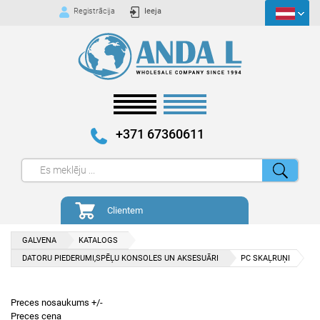
Registrācija
Ieeja
+371 67360611
Clientem
GALVENA
KATALOGS
DATORU PIEDERUMI,SPĒĻU KONSOLES UN AKSESUĀRI
PC SKAĻRUŅI
Preces nosaukums +/-
Preces cena