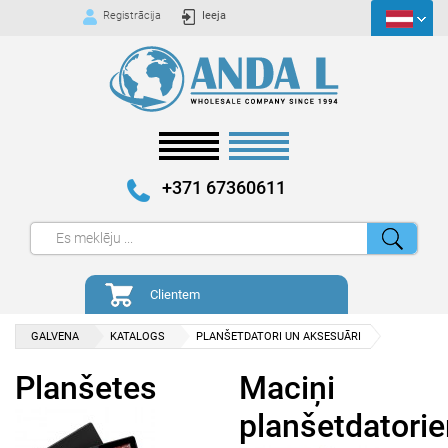
Registrācija
Ieeja
+371 67360611
Clientem
GALVENA
KATALOGS
PLANŠETDATORI UN AKSESUĀRI
Planšetes
Maciņi
planšetdatori