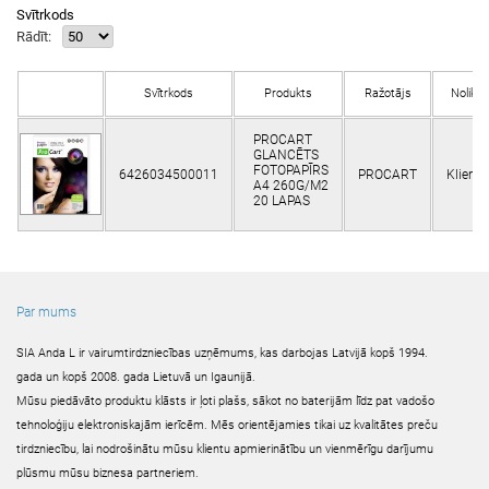
Svītrkods
Rādīt:
Svītrkods
Produkts
Ražotājs
Nolikta
PROCART
GLANCĒTS
FOTOPAPĪRS
6426034500011
PROCART
Klient
A4 260G/M2
20 LAPAS
Par mums
SIA Anda L ir vairumtirdzniecības uzņēmums, kas darbojas Latvijā kopš 1994.
gada un kopš 2008. gada Lietuvā un Igaunijā.
Mūsu piedāvāto produktu klāsts ir ļoti plašs, sākot no baterijām līdz pat vadošo
tehnoloģiju elektroniskajām ierīcēm. Mēs orientējamies tikai uz kvalitātes preču
tirdzniecību, lai nodrošinātu mūsu klientu apmierinātību un vienmērīgu darījumu
plūsmu mūsu biznesa partneriem.