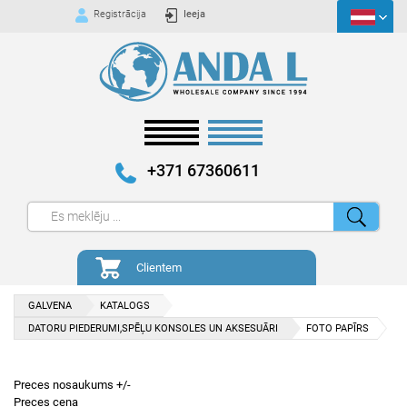
Registrācija
Ieeja
+371 67360611
Clientem
GALVENA
KATALOGS
DATORU PIEDERUMI,SPĒĻU KONSOLES UN AKSESUĀRI
FOTO PAPĪRS
Preces nosaukums +/-
Preces cena