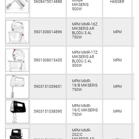
MIXER
5608475014888
HAEGER
K
MIKSERIS
500W
MPM MMR-16Z
MIKSERIS AR
5901308014896
MPM
K
BĻODU 3.4L
750W
MPM MMR-17Z
MIKSERIS AR
5901308015435
MPM
K
BĻODU 2.4L
300W
MPM MMR-
19/B MIKSERIS
5903151039651
MPM
K
750W
MPM MMR-
19/C MIKSERIS
5903151038395
MPM
K
750W
MPM MMR-
20Z/C
MIKSERIS AR