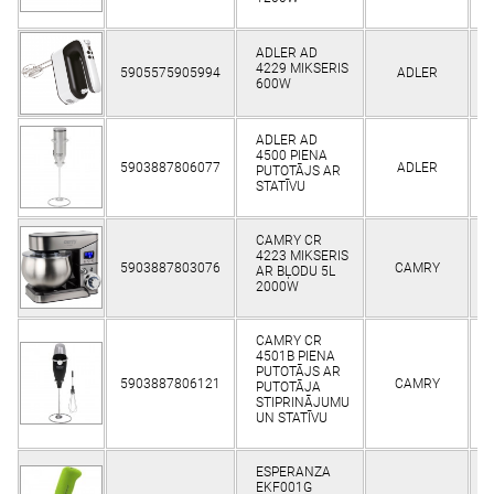
ADLER AD
4229 MIKSERIS
5905575905994
ADLER
K
600W
ADLER AD
4500 PIENA
5903887806077
ADLER
K
PUTOTĀJS AR
STATĪVU
CAMRY CR
4223 MIKSERIS
5903887803076
CAMRY
K
AR BĻODU 5L
2000W
CAMRY CR
4501B PIENA
PUTOTĀJS AR
5903887806121
CAMRY
K
PUTOTĀJA
STIPRINĀJUMU
UN STATĪVU
ESPERANZA
EKF001G