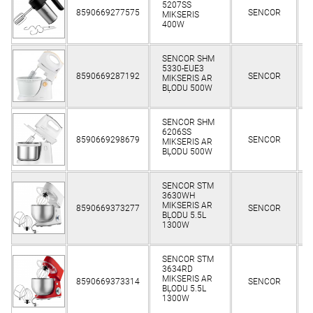
5207SS
8590669277575
SENCOR
K
MIKSERIS
400W
SENCOR SHM
5330-EUE3
8590669287192
SENCOR
K
MIKSERIS AR
BĻODU 500W
SENCOR SHM
6206SS
8590669298679
SENCOR
K
MIKSERIS AR
BĻODU 500W
SENCOR STM
3630WH
MIKSERIS AR
8590669373277
SENCOR
K
BĻODU 5.5L
1300W
SENCOR STM
3634RD
MIKSERIS AR
8590669373314
SENCOR
K
BĻODU 5.5L
1300W