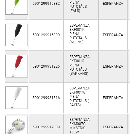
PIENA
5901299915882
ESPERANZA
K
PUTOTĀJS
(ZAĻŠ)
ESPERANZA
EKF001K
PIENA
5901299915899
ESPERANZA
K
PUTOTĀJS
(MELNS)
ESPERANZA
EKF001R
PIENA
5901299931226
ESPERANZA
K
PUTOTĀJS
(SARKANS)
ESPERANZA
EKF001W
PIENA
5901299931516
ESPERANZA
K
PUTOTĀJS (
BALTS)
ESPERANZA
EKM007G
5901299917039
ESPERANZA
K
MIKSERIS
150W