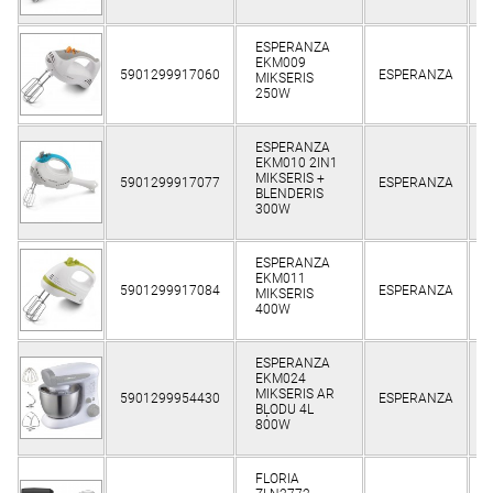
ESPERANZA
EKM009
5901299917060
ESPERANZA
K
MIKSERIS
250W
ESPERANZA
EKM010 2IN1
MIKSERIS +
5901299917077
ESPERANZA
K
BLENDERIS
300W
ESPERANZA
EKM011
5901299917084
ESPERANZA
K
MIKSERIS
400W
ESPERANZA
EKM024
MIKSERIS AR
5901299954430
ESPERANZA
K
BĻODU 4L
800W
FLORIA