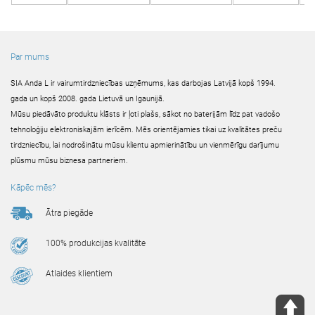
Par mums
SIA Anda L ir vairumtirdzniecības uzņēmums, kas darbojas Latvijā kopš 1994.
gada un kopš 2008. gada Lietuvā un Igaunijā.
Mūsu piedāvāto produktu klāsts ir ļoti plašs, sākot no baterijām līdz pat vadošo
tehnoloģiju elektroniskajām ierīcēm. Mēs orientējamies tikai uz kvalitātes preču
tirdzniecību, lai nodrošinātu mūsu klientu apmierinātību un vienmērīgu darījumu
plūsmu mūsu biznesa partneriem.
Kāpēc mēs?
Ātra piegāde
100% produkcijas kvalitāte
Atlaides klientiem