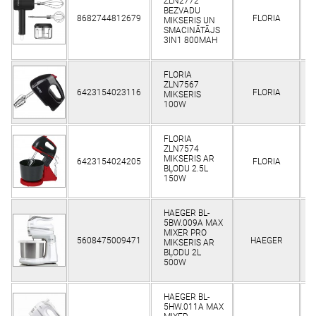
ZLN2772
BEZVADU
8682744812679
FLORIA
K
MIKSERIS UN
SMACINĀTĀJS
3IN1 800MAH
FLORIA
ZLN7567
6423154023116
FLORIA
K
MIKSERIS
100W
FLORIA
ZLN7574
MIKSERIS AR
6423154024205
FLORIA
K
BĻODU 2.5L
150W
HAEGER BL-
5BW.009A MAX
MIXER PRO
5608475009471
HAEGER
K
MIKSERIS AR
BĻODU 2L
500W
HAEGER BL-
5HW.011A MAX