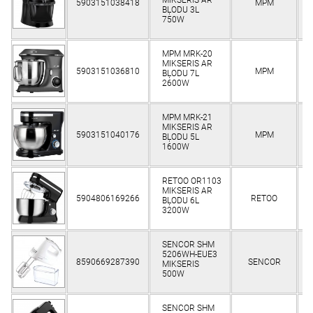
5903151038418
MPM
K
BĻODU 3L
750W
MPM MRK-20
MIKSERIS AR
5903151036810
MPM
K
BĻODU 7L
2600W
MPM MRK-21
MIKSERIS AR
5903151040176
MPM
K
BĻODU 5L
1600W
RETOO OR1103
MIKSERIS AR
5904806169266
RETOO
K
BĻODU 6L
3200W
SENCOR SHM
5206WH-EUE3
8590669287390
SENCOR
K
MIKSERIS
500W
SENCOR SHM