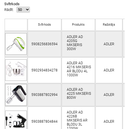
Svītrkods
Rādīt:
Svītrkods
Produkts
Ražotājs
N
ADLER AD
4205G
5908256836594
ADLER
K
MIKSERIS
300W
ADLER AD
4216 MIKSERIS
5902934834278
ADLER
K
AR BĻODU 4L
1000W
ADLER AD
4225 MIKSERIS
5903887802994
ADLER
K
800W
ADLER AD
4226B
MIKSERIS AR
5903887804844
ADLER
K
BĻODU 3L
1200W