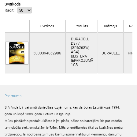
Svītrkods
Rādīt:
Svītrkods
Produkts
Ražotājs
Nolik
DURACELL
D377
(SR626SW,
AG4)
5000394062986
DURACELL
Klien
BLISTERA
IEPAKOJUMĀ
1GB.
Par mums
SIA Anda L ir vairumtirdzniecības uzņēmums, kas darbojas Latvijā kopš 1994.
gada un kopš 2008. gada Lietuvā un Igaunijā.
Mūsu piedāvāto produktu klāsts ir ļoti plašs, sākot no baterijām līdz pat vadošo
tehnoloģiju elektroniskajām ierīcēm. Mēs orientējamies tikai uz kvalitātes preču
tirdzniecību, lai nodrošinātu mūsu klientu apmierinātību un vienmērīgu darījumu