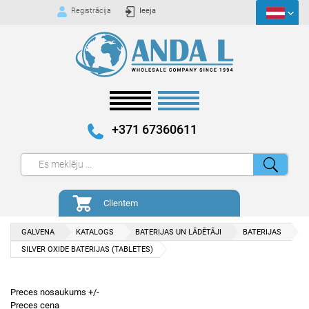
Registrācija
Ieeja
+371 67360611
Clientem
GALVENA
KATALOGS
BATERIJAS UN LĀDĒTĀJI
BATERIJAS
SILVER OXIDE BATERIJAS (TABLETES)
Preces nosaukums +/-
Preces cena