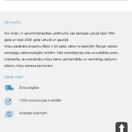
Par mums
SIA Anda L ir vairumtirdzniecības uzņēmums, kas darbojas Latvijā kopš 1994.
gada un kopš 2008. gada Lietuvā un Igaunijā.
Mūsu piedāvāto produktu klāsts ir ļoti plašs, sākot no baterijām līdz pat vadošo
tehnoloģiju elektroniskajām ierīcēm. Mēs orientējamies tikai uz kvalitātes preču
tirdzniecību, lai nodrošinātu mūsu klientu apmierinātību un vienmērīgu darījumu
plūsmu mūsu biznesa partneriem.
Kāpēc mēs?
Ātra piegāde
100% produkcijas kvalitāte
Atlaides klientiem