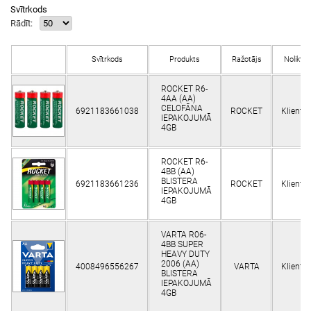
Svītrkods
Rādīt:
Svītrkods
Produkts
Ražotājs
Noliktav
ROCKET R6-
4AA (AA)
CELOFĀNA
6921183661038
ROCKET
Klienti
IEPAKOJUMĀ
4GB
ROCKET R6-
4BB (AA)
BLISTERA
6921183661236
ROCKET
Klienti
IEPAKOJUMĀ
4GB
VARTA R06-
4BB SUPER
HEAVY DUTY
2006 (AA)
4008496556267
VARTA
Klienti
BLISTERA
IEPAKOJUMĀ
4GB