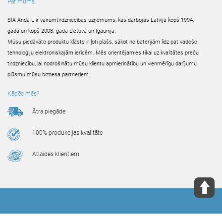
Par mums
SIA Anda L ir vairumtirdzniecības uzņēmums, kas darbojas Latvijā kopš 1994.
gada un kopš 2008. gada Lietuvā un Igaunijā.
Mūsu piedāvāto produktu klāsts ir ļoti plašs, sākot no baterijām līdz pat vadošo
tehnoloģiju elektroniskajām ierīcēm. Mēs orientējamies tikai uz kvalitātes preču
tirdzniecību, lai nodrošinātu mūsu klientu apmierinātību un vienmērīgu darījumu
plūsmu mūsu biznesa partneriem.
Kāpēc mēs?
Ātra piegāde
100% produkcijas kvalitāte
Atlaides klientiem