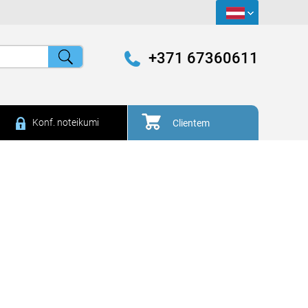
+371 67360611
Konf. noteikumi
Clientem