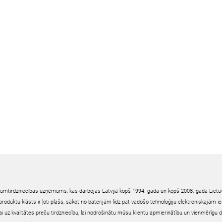
irumtirdzniecības uzņēmums, kas darbojas Latvijā kopš 1994. gada un kopš 2008. gada Lietuv
oduktu klāsts ir ļoti plašs, sākot no baterijām līdz pat vadošo tehnoloģiju elektroniskajām 
ai uz kvalitātes preču tirdzniecību, lai nodrošinātu mūsu klientu apmierinātību un vienmērīgu 