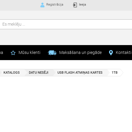
Registrācija
Ieeja
na
Mūsu klienti
Maksāšana un piegāde
Kontakti
KATALOGS
DATU NESĒJI
USB FLASH ATMIŅAS KARTES
1TB