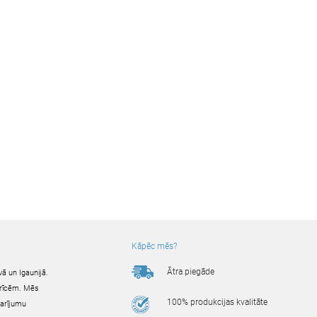
Kāpēc mēs?
Ātra piegāde
ā un Igaunijā.
ierīcēm. Mēs
100% produkcijas kvalitāte
darījumu