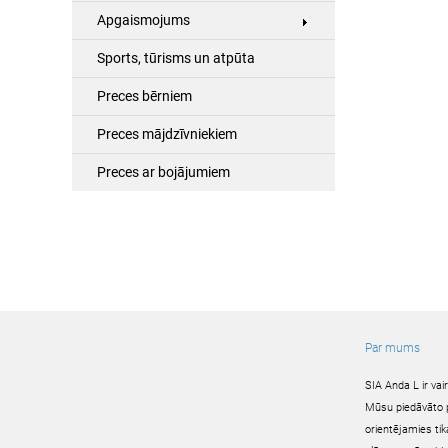
Apgaismojums
Sports, tūrisms un atpūta
Preces bērniem
Preces mājdzīvniekiem
Preces ar bojājumiem
Par mums
SIA Anda L ir va
Mūsu piedāvāto pr
orientējamies tik