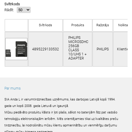
Svītrkods
Rādīt:
Svītrkods
Produkts
Ražotājs
Noliktavā
PHILIPS
MICROSDHC
256GB
4895229133532
PHILIPS
Klientiem
CLASS
10/UHS 1 +
ADAPTER
Par mums
SIA Anda L ir vairumtirdzniecības uzņēmums, kas darbojas Latvijā kopš 1994.
gada un kopš 2008. gada Lietuvā un Igaunijā.
Mūsu piedāvāto produktu klāsts ir ļoti plašs, sākot no baterijām līdz pat vadošo
tehnoloģiju elektroniskajām ierīcēm. Mēs orientējamies tikai uz kvalitātes preču
tirdzniecību, lai nodrošinātu mūsu klientu apmierinātību un vienmērīgu darījumu
plūsmu mūsu biznesa partneriem.