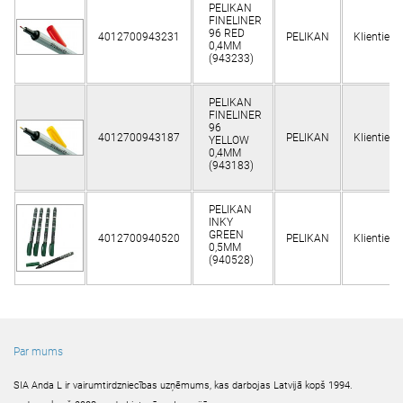
PELIKAN
FINELINER
96 RED
4012700943231
PELIKAN
Klientiem
0,4MM
(943233)
PELIKAN
FINELINER
96
4012700943187
PELIKAN
Klientiem
YELLOW
0,4MM
(943183)
PELIKAN
INKY
GREEN
4012700940520
PELIKAN
Klientiem
0,5MM
(940528)
Par mums
SIA Anda L ir vairumtirdzniecības uzņēmums, kas darbojas Latvijā kopš 1994.