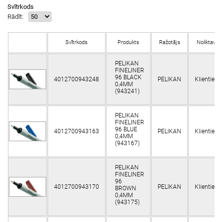
Svītrkods
Rādīt:
Svītrkods
Produkts
Ražotājs
Noliktavā
PELIKAN
FINELINER
96 BLACK
4012700943248
PELIKAN
Klientiem
0,4MM
(943241)
PELIKAN
FINELINER
96 BLUE
4012700943163
PELIKAN
Klientiem
0,4MM
(943167)
PELIKAN
FINELINER
96
4012700943170
PELIKAN
Klientiem
BROWN
0,4MM
(943175)