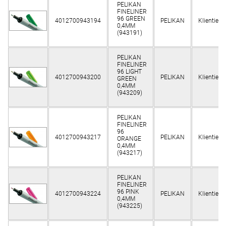
PELIKAN
FINELINER
96 GREEN
4012700943194
PELIKAN
Klientiem
0,4MM
(943191)
PELIKAN
FINELINER
96 LIGHT
4012700943200
PELIKAN
Klientiem
GREEN
0,4MM
(943209)
PELIKAN
FINELINER
96
4012700943217
PELIKAN
Klientiem
ORANGE
0,4MM
(943217)
PELIKAN
FINELINER
96 PINK
4012700943224
PELIKAN
Klientiem
0,4MM
(943225)