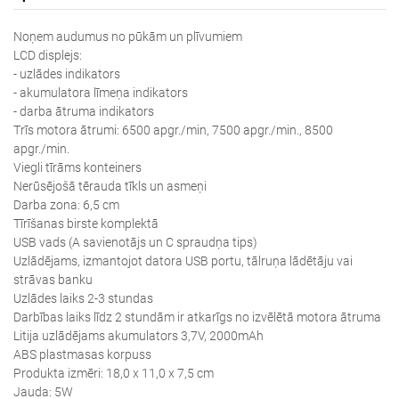
Noņem audumus no pūkām un plīvumiem
LCD displejs:
- uzlādes indikators
- akumulatora līmeņa indikators
- darba ātruma indikators
Trīs motora ātrumi: 6500 apgr./min, 7500 apgr./min., 8500
apgr./min.
Viegli tīrāms konteiners
Nerūsējošā tērauda tīkls un asmeņi
Darba zona: 6,5 cm
Tīrīšanas birste komplektā
USB vads (A savienotājs un C spraudņa tips)
Uzlādējams, izmantojot datora USB portu, tālruņa lādētāju vai
strāvas banku
Uzlādes laiks 2-3 stundas
Darbības laiks līdz 2 stundām ir atkarīgs no izvēlētā motora ātruma
Litija uzlādējams akumulators 3,7V, 2000mAh
ABS plastmasas korpuss
Produkta izmēri: 18,0 x 11,0 x 7,5 cm
Jauda: 5W