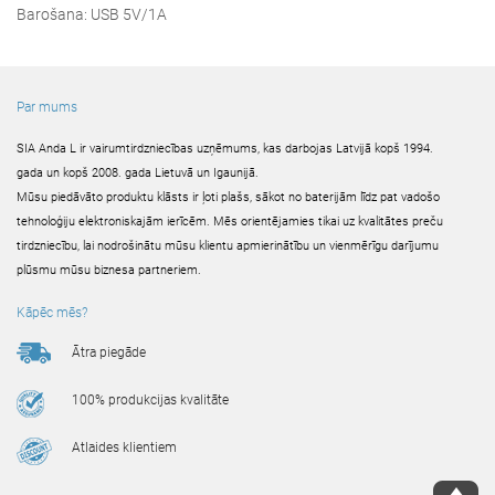
Barošana: USB 5V/1A
Par mums
SIA Anda L ir vairumtirdzniecības uzņēmums, kas darbojas Latvijā kopš 1994.
gada un kopš 2008. gada Lietuvā un Igaunijā.
Mūsu piedāvāto produktu klāsts ir ļoti plašs, sākot no baterijām līdz pat vadošo
tehnoloģiju elektroniskajām ierīcēm. Mēs orientējamies tikai uz kvalitātes preču
tirdzniecību, lai nodrošinātu mūsu klientu apmierinātību un vienmērīgu darījumu
plūsmu mūsu biznesa partneriem.
Kāpēc mēs?
Ātra piegāde
100% produkcijas kvalitāte
Atlaides klientiem